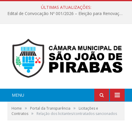
ÚLTIMAS ATUALIZAÇÕES:
Edital de Convocação Nº 001/2026 – Eleição para Renovação da Mesa Diretora – Biênio 2027/2028
MENU
»
»
Home
Portal da Transparência
Licitações e
»
Contratos
Relação dos licitantes/contratados sancionados