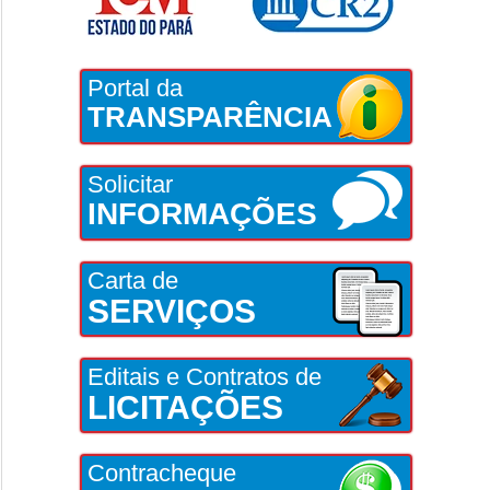
Portal da
TRANSPARÊNCIA
Solicitar
INFORMAÇÕES
Carta de
SERVIÇOS
Editais e Contratos de
LICITAÇÕES
Contracheque