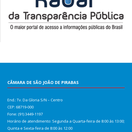
CÂMARA DE SÃO JOÃO DE PIRABAS
End.: Tv. Da Gloria S/N – Centro
CEP: 68719-000
Fone: (91) 3449-1197
Horário de atendimento: Segunda a Quarta-feira de 8:00 às 13:00;
Quinta e Sexta-feira de 8:00 às 12:00