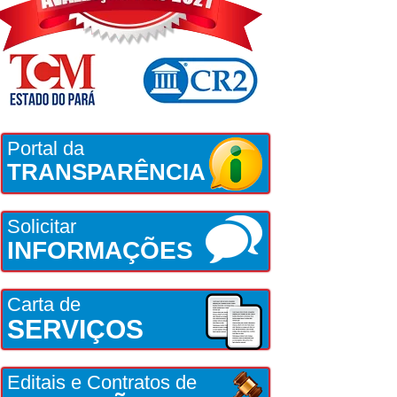
Portal da
TRANSPARÊNCIA
Solicitar
INFORMAÇÕES
Carta de
SERVIÇOS
Editais e Contratos de