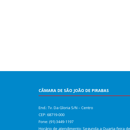
CÂMARA DE SÃO JOÃO DE PIRABAS
End.: Tv. Da Gloria S/N – Centro
CEP: 68719-000
Fone: (91) 3449-1197
Horário de atendimento: Segunda a Quarta-feira d