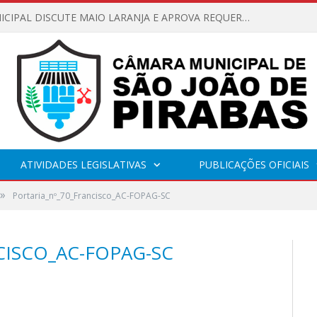
CÂMARA MUNICIPAL DISCUTE MAIO LARANJA E APROVA REQUERIMENTO SOBRE SINALIZAÇÃO URBANA
ATIVIDADES LEGISLATIVAS
PUBLICAÇÕES OFICIAIS
»
Portaria_nº_70_Francisco_AC-FOPAG-SC
CISCO_AC-FOPAG-SC