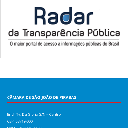
CÂMARA DE SÃO JOÃO DE PIRABAS
End.: Tv. Da Gloria S/N – Centro
CEP: 68719-000