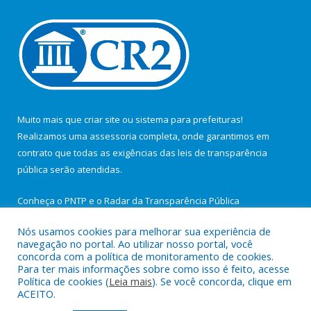
Muito mais que
criar site
ou
sistema para prefeituras
!
Realizamos uma
assessoria
completa, onde garantimos em
contrato que todas as exigências das
leis de transparência
pública
serão atendidas.
Conheça o
PNTP
e o
Radar da Transparência Pública
Nós usamos cookies para melhorar sua experiência de
navegação no portal. Ao utilizar nosso portal, você
concorda com a política de monitoramento de cookies.
Para ter mais informações sobre como isso é feito, acesse
Todos os direitos reservados a Câmara Municipal de São João de
Política de cookies (
Leia mais
). Se você concorda, clique em
Pirabas.
ACEITO.