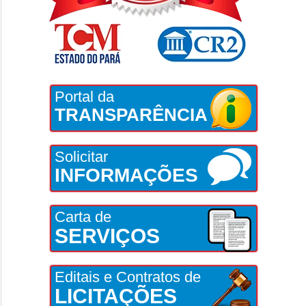
Portal da
TRANSPARÊNCIA
Solicitar
INFORMAÇÕES
Carta de
SERVIÇOS
Editais e Contratos de
LICITAÇÕES