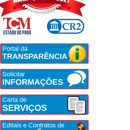
Portal da
TRANSPARÊNCIA
Solicitar
INFORMAÇÕES
Carta de
SERVIÇOS
Editais e Contratos de