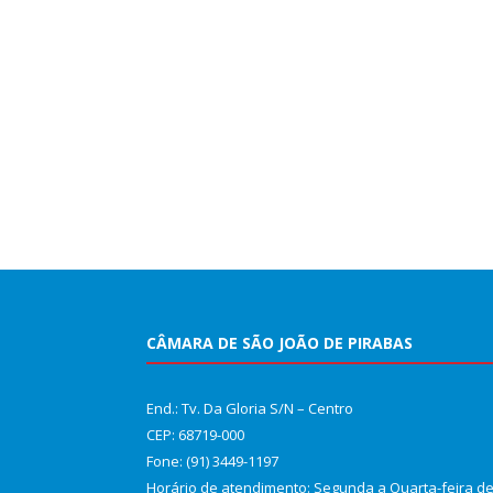
CÂMARA DE SÃO JOÃO DE PIRABAS
End.: Tv. Da Gloria S/N – Centro
CEP: 68719-000
Fone: (91) 3449-1197
Horário de atendimento: Segunda a Quarta-feira d