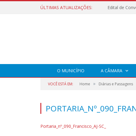
ÚLTIMAS ATUALIZAÇÕES:
O MUNICÍPIO
A CÂMARA
»
VOCÊ ESTÁ EM:
Home
Diárias e Passagens
PORTARIA_Nº_090_FRAN
Portaria_nº_090_Francisco_AJ-SC_