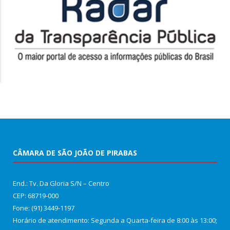
CÂMARA DE SÃO JOÃO DE PIRABAS
End.: Tv. Da Gloria S/N – Centro
CEP: 68719-000
Fone: (91) 3449-1197
Horário de atendimento: Segunda a Quarta-feira de 8:00 às 13:00;