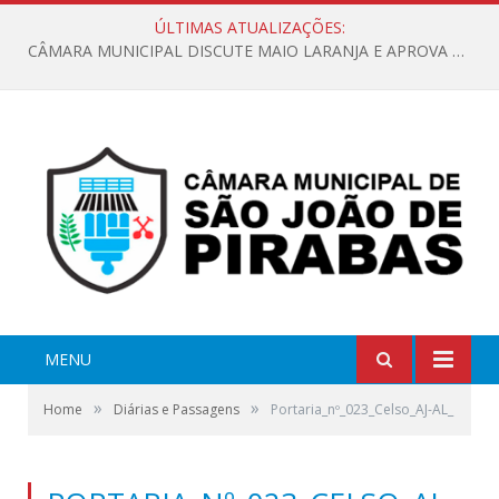
ÚLTIMAS ATUALIZAÇÕES:
CÂMARA MUNICIPAL DISCUTE MAIO LARANJA E APROVA REQUERIMENTO SOBRE SINALIZAÇÃO URBANA
MENU
»
»
Home
Diárias e Passagens
Portaria_nº_023_Celso_AJ-AL_