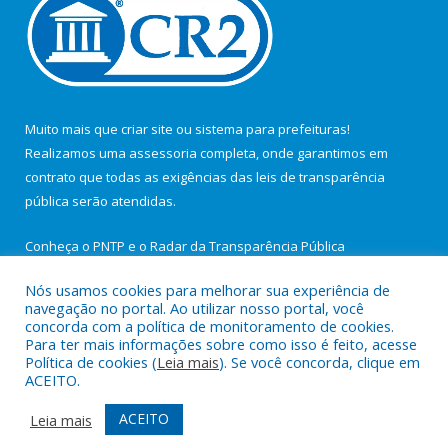
Muito mais que
criar site
ou
sistema para prefeituras
!
Realizamos uma
assessoria
completa, onde garantimos em
contrato que todas as exigências das
leis de transparência
pública
serão atendidas.
Conheça o
PNTP
e o
Radar da Transparência Pública
Nós usamos cookies para melhorar sua experiência de
navegação no portal. Ao utilizar nosso portal, você
concorda com a política de monitoramento de cookies.
Para ter mais informações sobre como isso é feito, acesse
Todos os direitos reservados a Câmara Municipal de São João de
Política de cookies (
Leia mais
). Se você concorda, clique em
Pirabas.
ACEITO.
Mapa do Site
Acessar Área Administrativa
ACEITO
Leia mais
Acessar Webmail