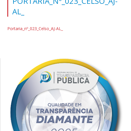
PORTARIA_Nº_023_CELSO_AJ-
AL_
Portaria_nº_023_Celso_AJ-AL_