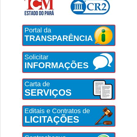
Portal da
TRANSPARÊNCIA
Solicitar
INFORMAÇÕES
Carta de
SERVIÇOS
Editais e Contratos de
LICITAÇÕES