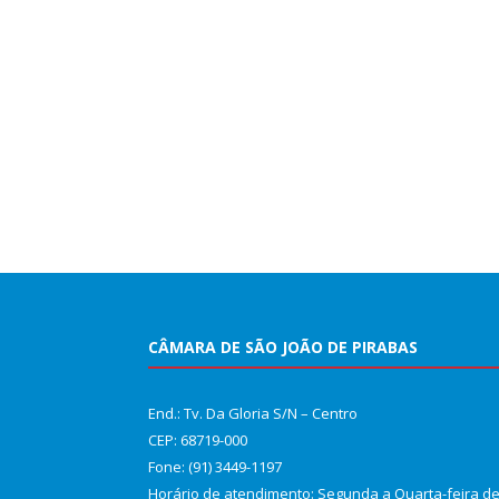
CÂMARA DE SÃO JOÃO DE PIRABAS
End.: Tv. Da Gloria S/N – Centro
CEP: 68719-000
Fone: (91) 3449-1197
Horário de atendimento: Segunda a Quarta-feira d