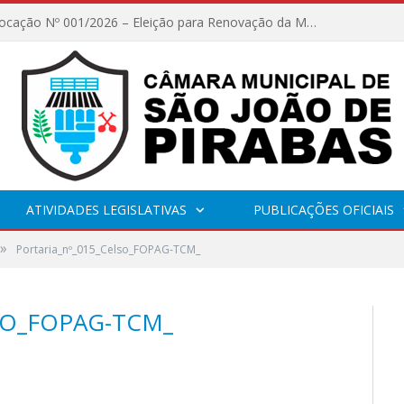
Edital de Convocação Nº 001/2026 – Eleição para Renovação da Mesa Diretora – Biênio 2027/2028
ATIVIDADES LEGISLATIVAS
PUBLICAÇÕES OFICIAIS
»
Portaria_nº_015_Celso_FOPAG-TCM_
SO_FOPAG-TCM_