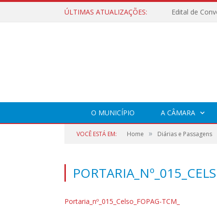
ÚLTIMAS ATUALIZAÇÕES:
O MUNICÍPIO
A CÂMARA
»
VOCÊ ESTÁ EM:
Home
Diárias e Passagens
PORTARIA_Nº_015_CEL
Portaria_nº_015_Celso_FOPAG-TCM_