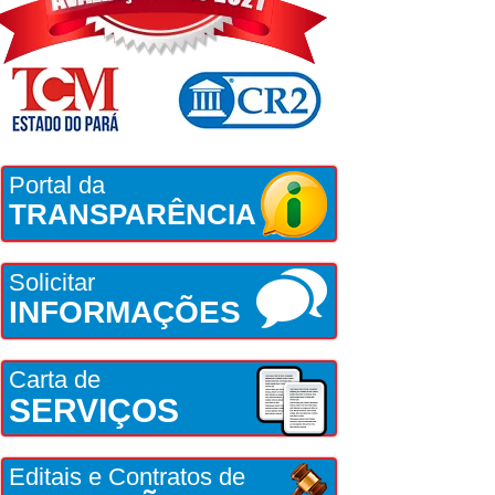
Portal da
TRANSPARÊNCIA
Solicitar
INFORMAÇÕES
Carta de
SERVIÇOS
Editais e Contratos de