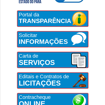
Portal da
TRANSPARÊNCIA
Solicitar
INFORMAÇÕES
Carta de
SERVIÇOS
Editais e Contratos de
LICITAÇÕES
Contracheque
ONLINE