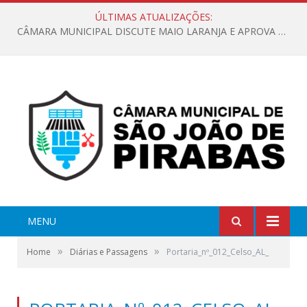
ÚLTIMAS ATUALIZAÇÕES:
CÂMARA MUNICIPAL DISCUTE MAIO LARANJA E APROVA REQUERIMENTO SOBRE SINALIZAÇÃO URBANA
MENU
»
»
Home
Diárias e Passagens
Portaria_nº_012_Celso_AL_