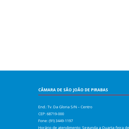
CÂMARA DE SÃO JOÃO DE PIRABAS
End.: Tv. Da Gloria S/N – Centro
CEP: 68719-000
Fone: (91) 3449-1197
Horário de atendimento: Segunda a Quarta-feira d