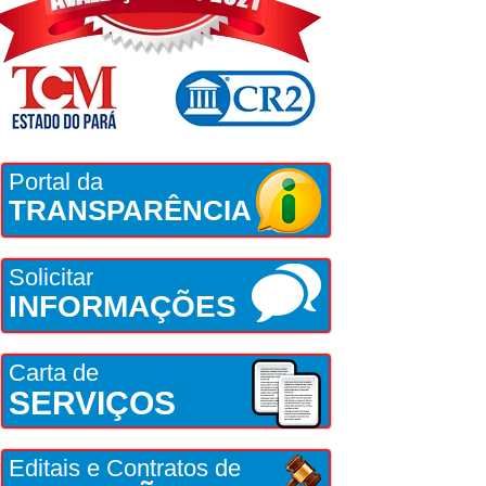
Portal da
TRANSPARÊNCIA
Solicitar
INFORMAÇÕES
Carta de
SERVIÇOS
Editais e Contratos de