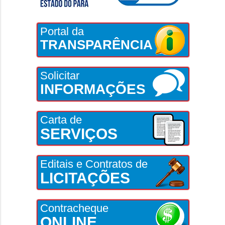
Portal da
TRANSPARÊNCIA
Solicitar
INFORMAÇÕES
Carta de
SERVIÇOS
Editais e Contratos de
LICITAÇÕES
Contracheque
ONLINE