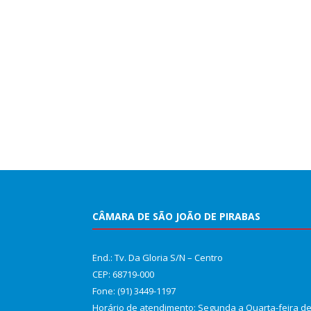
CÂMARA DE SÃO JOÃO DE PIRABAS
End.: Tv. Da Gloria S/N – Centro
CEP: 68719-000
Fone: (91) 3449-1197
Horário de atendimento: Segunda a Quarta-feira d