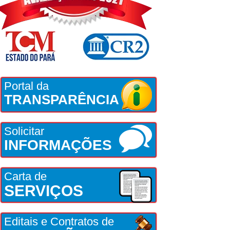
Portal da
TRANSPARÊNCIA
Solicitar
INFORMAÇÕES
Carta de
SERVIÇOS
Editais e Contratos de