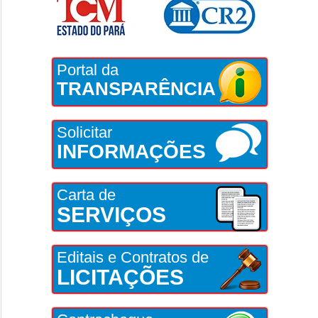
Portal da
TRANSPARÊNCIA
Solicitar
INFORMAÇÕES
Carta de
SERVIÇOS
Editais e Contratos de
LICITAÇÕES