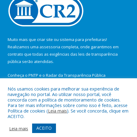
Muito mais que
criar site
ou
sistema para prefeituras
!
Realizamos uma
assessoria
completa, onde garantimos em
contrato que todas as exigências das
leis de transparência
pública
serão atendidas.
Conheça o
PNTP
e o
Radar da Transparência Pública
Nós usamos cookies para melhorar sua experiência de
navegação no portal. Ao utilizar nosso portal, você
concorda com a política de monitoramento de cookies.
Para ter mais informações sobre como isso é feito, acesse
Todos os direitos reservados a Câmara Municipal de São João de
Política de cookies (
Leia mais
). Se você concorda, clique em
Pirabas.
ACEITO.
Mapa do Site
Acessar Área Administrativa
ACEITO
Leia mais
Acessar Webmail