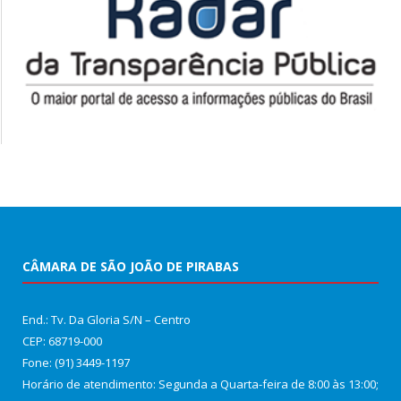
CÂMARA DE SÃO JOÃO DE PIRABAS
End.: Tv. Da Gloria S/N – Centro
CEP: 68719-000
Fone: (91) 3449-1197
Horário de atendimento: Segunda a Quarta-feira de 8:00 às 13:00;