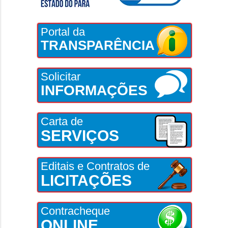
Portal da
TRANSPARÊNCIA
Solicitar
INFORMAÇÕES
Carta de
SERVIÇOS
Editais e Contratos de
LICITAÇÕES
Contracheque
ONLINE