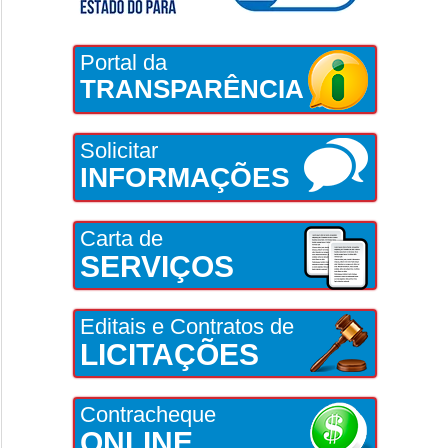
Portal da
TRANSPARÊNCIA
Solicitar
INFORMAÇÕES
Carta de
SERVIÇOS
Editais e Contratos de
LICITAÇÕES
Contracheque
ONLINE