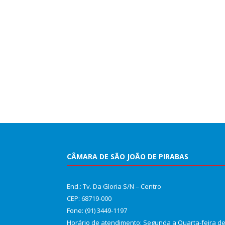
CÂMARA DE SÃO JOÃO DE PIRABAS
End.: Tv. Da Gloria S/N – Centro
CEP: 68719-000
Fone: (91) 3449-1197
Horário de atendimento: Segunda a Quarta-feira d