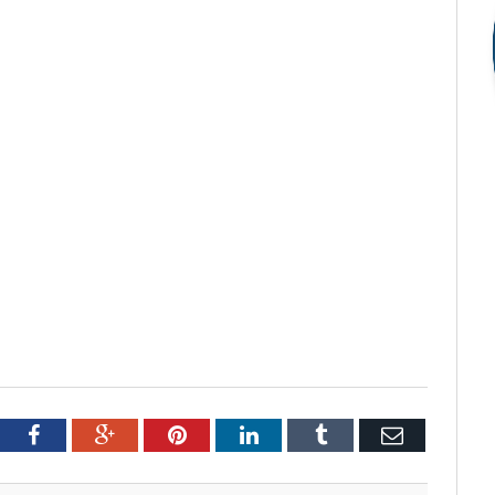
tter
Facebook
Google+
Pinterest
LinkedIn
Tumblr
Email