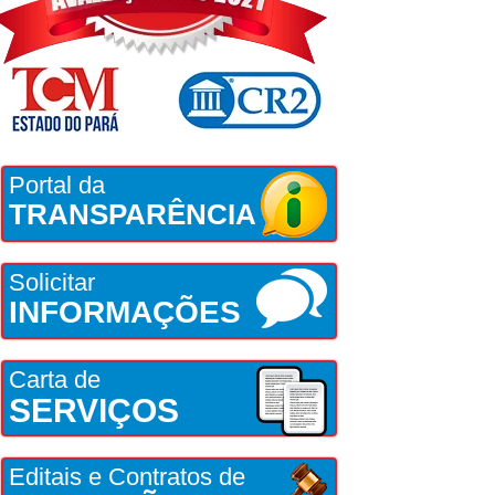
Portal da
TRANSPARÊNCIA
Solicitar
INFORMAÇÕES
Carta de
SERVIÇOS
Editais e Contratos de