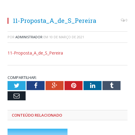
11-Proposta_A_de_S_Pereira
0
POR
ADMINISTRADOR
EM
10 DE MARÇO DE 2021
11-Proposta_A_de_S_Pereira
COMPARTILHAR:
Twitter
Facebook
Google+
Pinterest
LinkedIn
Tumblr
Email
CONTEÚDO RELACIONADO